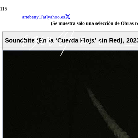
artebeny1[at]yahoo.es
(Se muestra sólo una selección de Obras re
Soundbite (En la ‘Cuerda Floja’ sin Red), 202