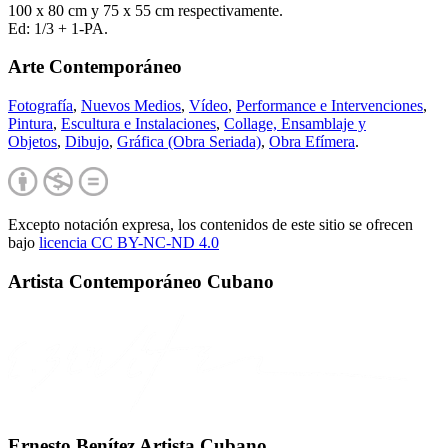
100 x 80 cm y 75 x 55 cm respectivamente.
Ed: 1/3 + 1-PA.
Arte Contemporáneo
Fotografía
,
Nuevos Medios
,
Vídeo
,
Performance e Intervenciones
,
Pintura
,
Escultura e Instalaciones
,
Collage, Ensamblaje y
Objetos
,
Dibujo
,
Gráfica (Obra Seriada)
,
Obra Efímera
.
Excepto notación expresa, los contenidos de este sitio se ofrecen
bajo
licencia CC BY-NC-
ND 4.0
Artista Contemporáneo Cubano
Ernesto Benítez Artista Cubano