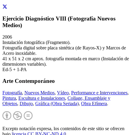
Ejercicio Diagnóstico VIII (Fotografía Nuevos
Medios)
2006
Instalación fotográfica (Fragmento).
Fotografía digital sobre placa sintética (de Rayos-X) y Marcos de
Acero inoxidable.
41 x 51 x 2 cm aprox. fotografía montada en marco (Instalación de
dimensiones variables).
Ed-5 + 1-PA
Arte Contemporáneo
Fotografía
,
Nuevos Medios
,
Vídeo
,
Performance e Intervenciones
,
Pintura
,
Escultura e Instalaciones
,
Collage, Ensamblaje y
Objetos
,
Dibujo
,
Gráfica (Obra Seriada)
,
Obra Efímera
.
Excepto notación expresa, los contenidos de este sitio se ofrecen
bajo
licencia CC BY-NC-
ND 4.0