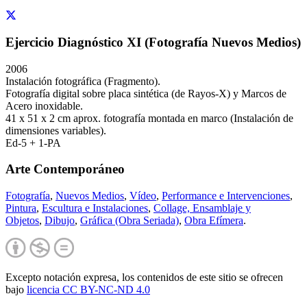
Ejercicio Diagnóstico XI (Fotografía Nuevos Medios)
2006
Instalación fotográfica (Fragmento).
Fotografía digital sobre placa sintética (de Rayos-X) y Marcos de
Acero inoxidable.
41 x 51 x 2 cm aprox. fotografía montada en marco (Instalación de
dimensiones variables).
Ed-5 + 1-PA
Arte Contemporáneo
Fotografía
,
Nuevos Medios
,
Vídeo
,
Performance e Intervenciones
,
Pintura
,
Escultura e Instalaciones
,
Collage, Ensamblaje y
Objetos
,
Dibujo
,
Gráfica (Obra Seriada)
,
Obra Efímera
.
Excepto notación expresa, los contenidos de este sitio se ofrecen
bajo
licencia CC BY-NC-
ND 4.0