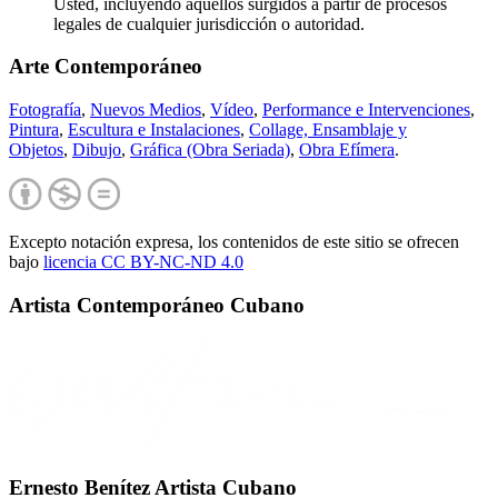
Usted, incluyendo aquellos surgidos a partir de procesos
legales de cualquier jurisdicción o autoridad.
Arte Contemporáneo
Fotografía
,
Nuevos Medios
,
Vídeo
,
Performance e Intervenciones
,
Pintura
,
Escultura e Instalaciones
,
Collage, Ensamblaje y
Objetos
,
Dibujo
,
Gráfica (Obra Seriada)
,
Obra Efímera
.
Excepto notación expresa, los contenidos de este sitio se ofrecen
bajo
licencia CC BY-NC-
ND 4.0
Artista Contemporáneo Cubano
Ernesto Benítez Artista Cubano