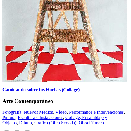
Caminando sobre tus Huellas (Collage)
Arte Contemporáneo
Fotografía
,
Nuevos Medios
,
Vídeo
,
Performance e Intervenciones
,
Pintura
,
Escultura e Instalaciones
,
Collage, Ensamblaje y
Objetos
,
Dibujo
,
Gráfica (Obra Seriada)
,
Obra Efímera
.