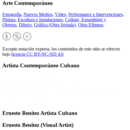
Arte Contemporáneo
Fotografía
,
Nuevos Medios
,
Vídeo
,
Performance e Intervenciones
,
Pintura
,
Escultura e Instalaciones
,
Collage, Ensamblaje y
Objetos
,
Dibujo
,
Gráfica (Obra Seriada)
,
Obra Efímera
.
Excepto notación expresa, los contenidos de este sitio se ofrecen
bajo
licencia CC BY-NC-
ND 4.0
Artista Contemporáneo Cubano
Ernesto Benítez Artista Cubano
Ernesto Benítez (Visual Artist)