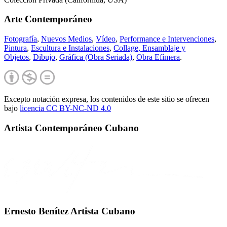
Arte Contemporáneo
Fotografía
,
Nuevos Medios
,
Vídeo
,
Performance e Intervenciones
,
Pintura
,
Escultura e Instalaciones
,
Collage, Ensamblaje y
Objetos
,
Dibujo
,
Gráfica (Obra Seriada)
,
Obra Efímera
.
Excepto notación expresa, los contenidos de este sitio se ofrecen
bajo
licencia CC BY-NC-
ND 4.0
Artista Contemporáneo Cubano
Ernesto Benítez Artista Cubano