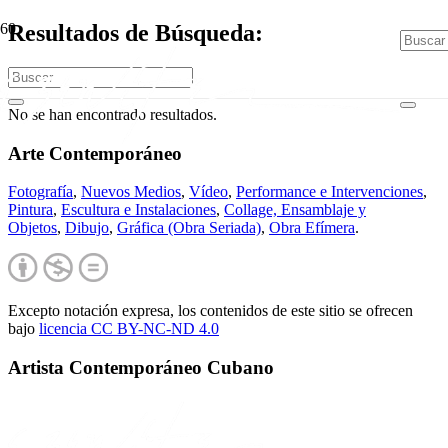
Resultados de Búsqueda:
No se han encontrado resultados.
Arte Contemporáneo
Fotografía
,
Nuevos Medios
,
Vídeo
,
Performance e Intervenciones
,
Pintura
,
Escultura e Instalaciones
,
Collage, Ensamblaje y
Objetos
,
Dibujo
,
Gráfica (Obra Seriada)
,
Obra Efímera
.
Excepto notación expresa, los contenidos de este sitio se ofrecen
bajo
licencia CC BY-NC-
ND 4.0
Artista Contemporáneo Cubano