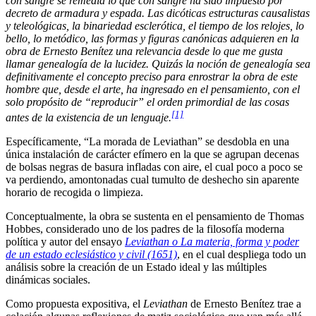
con sangre se remedia lo que con sangre ha sido impuesto por
decreto de armadura y espada. Las dicóticas estructuras causalistas
y teleológicas, la binariedad esclerótica, el tiempo de los relojes, lo
bello, lo metódico, las formas y figuras canónicas adquieren en la
obra de Ernesto Benítez una relevancia desde lo que me gusta
llamar genealogía de la lucidez. Quizás la noción de genealogía sea
definitivamente el concepto preciso para enrostrar la obra de este
hombre que, desde el arte, ha ingresado en el pensamiento, con el
solo propósito de “reproducir” el orden primordial de las cosas
[1]
antes de la existencia de un lenguaje.
Específicamente, “La morada de Leviathan”
se desdobla en una
única instalación de carácter efímero en la que se agrupan decenas
de bolsas negras de basura infladas con aire, el cual poco a poco se
va perdiendo, amontonadas cual tumulto de deshecho sin aparente
horario de recogida o limpieza.
Conceptualmente, la obra se sustenta en el pensamiento de Thomas
Hobbes, considerado uno de los padres de la filosofía moderna
política y autor del ensayo
Leviathan o La materia, forma y poder
de un estado eclesiástico y civil (1651)
, en el cual despliega todo un
análisis sobre la creación de un Estado ideal y las múltiples
dinámicas sociales.
Como propuesta expositiva, el
Leviathan
de Ernesto Benítez trae a