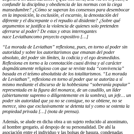
confundir la disciplina y obediencia de las normas con la ciega
mansedumbre? ¿Cómo se superan los consensos para desembocar
en la imposición, la exclusión, el escarnio, la denostación del
diferente y el discrepante o el repudio al disidente? ¿Sobre qué
argumentos se justifica la violencia de quienes solo pretenden
aferrarse al poder? De estas y otras interrogantes
nace Leviathancomo proyecto expositivo […]
“La morada de Leviathan” reflexiona, pues, en torno al poder sin
autoridad y sobre los autoritarismos que emanan del poder
absoluto, del poder sin límites, la codicia y el ego desmedidos.
Reflexiona en torno a la connotación cuasi divina y al carácter
dogmáticamente religioso con que se reviste toda “convivencia”
basada en el teísmo absolutista de los totalitarismos. “La morada
de Leviathan”, reflexiona en torno al poder que se autoriza a sí
mismo mediante el discurso de la hobbesiana “soberanía popular”
representada en la figura del monarca, de un caudillo, un líder
(abiertamente supremo o diligentemente en la sombra), un jefe… un
poder sin autoridad que ya no se consigue, no se obtiene, no se
merece, sino que exclusivamente se detenta tal y como se ostenta la
propiedad privada […] (nota de prensa).
Además, se alude en dicha obra a un sujeto reducido al anonimato,
al hombre gregario, al despojo de su personalidad. De ahí la
asociación entre el individuo y las bolsas de basura, condenadas