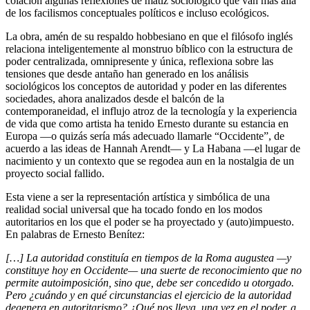
colación algunas reflexiones de matiz sociológico que van más allá
de los facilismos conceptuales políticos e incluso ecológicos.
La obra, amén de su respaldo hobbesiano en que el filósofo inglés
relaciona inteligentemente al monstruo bíblico con la estructura de
poder centralizada, omnipresente y única, reflexiona sobre las
tensiones que desde antaño han generado en los análisis
sociológicos los conceptos de autoridad y poder en las diferentes
sociedades, ahora analizados desde el balcón de la
contemporaneidad, el influjo atroz de la tecnología y la experiencia
de vida que como artista ha tenido Ernesto durante su estancia en
Europa —o quizás sería más adecuado llamarle “Occidente”, de
acuerdo a las ideas de Hannah Arendt— y La Habana —el lugar de
nacimiento y un contexto que se regodea aun en la nostalgia de un
proyecto social fallido.
Esta viene a ser la representación artística y simbólica de una
realidad social universal que ha tocado fondo en los modos
autoritarios en los que el poder se ha proyectado y (auto)impuesto.
En palabras de Ernesto Benítez:
[…] La autoridad constituía en tiempos de la Roma augustea —y
constituye hoy en Occidente— una suerte de reconocimiento que no
permite autoimposición, sino que, debe ser concedido u otorgado.
Pero ¿cuándo y en qué circunstancias el ejercicio de la autoridad
degenera en autoritarismo? ¿Qué nos lleva, una vez en el poder, a