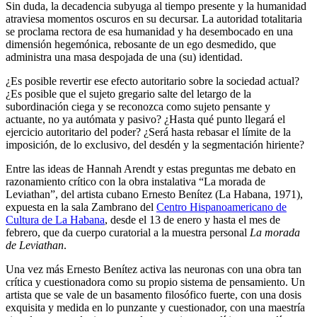
Sin duda, la decadencia subyuga al tiempo presente y la humanidad
atraviesa momentos oscuros en su decursar. La autoridad totalitaria
se proclama rectora de esa humanidad y ha desembocado en una
dimensión hegemónica, rebosante de un ego desmedido, que
administra una masa despojada de una (su) identidad.
¿Es posible revertir ese efecto autoritario sobre la sociedad actual?
¿Es posible que el sujeto gregario salte del letargo de la
subordinación ciega y se reconozca como sujeto pensante y
actuante, no ya autómata y pasivo? ¿Hasta qué punto llegará el
ejercicio autoritario del poder? ¿Será hasta rebasar el límite de la
imposición, de lo exclusivo, del desdén y la segmentación hiriente?
Entre las ideas de Hannah Arendt y estas preguntas me debato en
razonamiento crítico con la obra instalativa “La morada de
Leviathan”, del artista cubano Ernesto Benítez (La Habana, 1971),
expuesta en la sala Zambrano del
Centro Hispanoamericano de
Cultura de La Habana
, desde el 13 de enero y hasta el mes de
febrero, que da cuerpo curatorial a la muestra personal
La morada
de Leviathan
.
Una vez más Ernesto Benítez activa las neuronas con una obra tan
crítica y cuestionadora como su propio sistema de pensamiento. Un
artista que se vale de un basamento filosófico fuerte, con una dosis
exquisita y medida en lo punzante y cuestionador, con una maestría