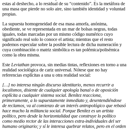
estas al deshecho, a lo residual de su “contenido”. Es la metáfora de
una masa que pierde no solo aire, sino también identidad y voluntad
propias.
La supuesta homogeneidad de esa masa amorfa, anónima,
obediente, se ve representada en un mar de bolsas negras, todas
iguales, todas marcadas por un mismo código numérico cuyo
significado real solo lo conoce el artista; mientras que el resto
podemos especular sobre la posible lectura de dicha numeración y
cuya combinación o matriz simbólica es tan polémica/polisémica
como la obra misma.
Este
Leviathan
provoca, sin medias tintas, reflexiones en torno a una
realidad sociológica de cariz universal. Nótese que no hay
referencias explícitas a una u otra realidad social:
[…] no interesa ningún discurso identitario, menos recurrir a
localismos, disiente de cualquier apología banal o de oposición
explícita a cualquier sistema social. Benítez reacciona,
primeramente, a lo supuestamente inmediato y, desentendiéndose
de reclamos, va al comienzo de un interés antropológico que rebasó
hace mucho la militancia social. Porque Benítez es un artista
político, pero desde la horizontalidad que construye lo político
como medio rector de las interacciones extra-individuales del ser
humano originario; y sí le interesa quebrar relatos, pero en el orden