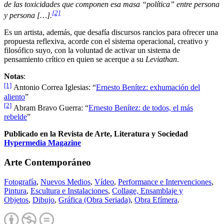
de las toxicidades que componen esa masa “política” entre persona
[2]
y persona […].
Es un artista, además, que desafía discursos rancios para ofrecer una
propuesta reflexiva, acorde con el sistema operacional, creativo y
filosófico suyo, con la voluntad de activar un sistema de
pensamiento crítico en quien se acerque a su
Leviathan
.
Notas
:
[1]
Antonio Correa Iglesias: “
Ernesto Benítez: exhumación del
aliento
”
[2]
Abram Bravo Guerra: “
Ernesto Benítez: de todos, el más
rebelde
”
Publicado en la Revista de Arte, Literatura y Sociedad
Hypermedia Magazine
Arte Contemporáneo
Fotografía
,
Nuevos Medios
,
Vídeo
,
Performance e Intervenciones
,
Pintura
,
Escultura e Instalaciones
,
Collage, Ensamblaje y
Objetos
,
Dibujo
,
Gráfica (Obra Seriada)
,
Obra Efímera
.