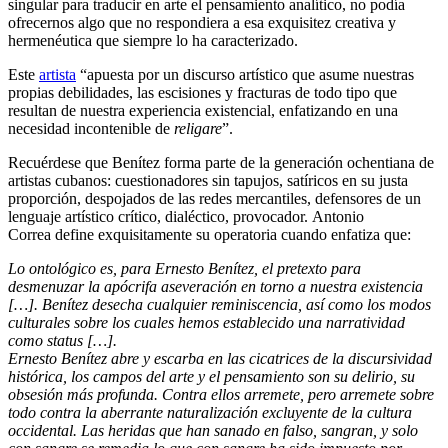
singular para traducir en arte el pensamiento analítico, no podía
ofrecernos algo que no respondiera a esa exquisitez creativa y
hermenéutica que siempre lo ha caracterizado.
Este
artista
“apuesta por un discurso artístico que asume nuestras
propias debilidades, las escisiones y fracturas de todo tipo que
resultan de nuestra experiencia existencial, enfatizando en una
necesidad incontenible de
religare
”.
Recuérdese que Benítez forma parte de la generación ochentiana de
artistas cubanos: cuestionadores sin tapujos, satíricos en su justa
proporción, despojados de las redes mercantiles, defensores de un
lenguaje artístico crítico, dialéctico, provocador. Antonio
Correa define exquisitamente su operatoria cuando enfatiza que:
Lo ontológico es, para Ernesto Benítez, el pretexto para
desmenuzar la apócrifa aseveración en torno a nuestra existencia
[…]. Benítez desecha cualquier reminiscencia, así como los modos
culturales sobre los cuales hemos establecido una narratividad
como status […].
Ernesto Benítez
abre y escarba en las cicatrices de la discursividad
histórica, los campos del arte y el pensamiento son su delirio, su
obsesión más profunda. Contra ellos arremete, pero arremete sobre
todo contra la aberrante naturalización excluyente de la cultura
occidental. Las heridas que han sanado en falso, sangran, y solo