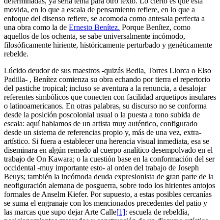
determinadas, ya sería tema para otro texto. Lo cierto es que esta
movida, en lo que a escala de pensamiento refiere, en lo que a
enfoque del disenso refiere, se acomoda como antesala perfecta a
una obra como la de
Ernesto Benítez.
Porque Benítez, como
aquellos de los ochenta, se sabe universalmente incómodo,
filosóficamente hiriente, históricamente perturbado y genéticamente
rebelde.
Lúcido deudor de sus maestros -quizás Bedia, Torres Llorca o Elso
Padilla- , Benítez comienza su obra echando por tierra el repertorio
del pastiche tropical; incluso se aventura a la renuncia, a desalojar
referentes simbólicos que conecten con facilidad arquetipos insulares
o latinoamericanos. En otras palabras, su discurso no se conforma
desde la posición poscolonial usual o la puesta a tono subida de
escala: aquí hablamos de un artista muy auténtico, configurado
desde un sistema de referencias propio y, más de una vez, extra-
artístico. Si fuera a establecer una herencia visual inmediata, esa se
diseminara en algún remedo al cuerpo analítico desempolvado en el
trabajo de On Kawara; o la cuestión base en la conformación del ser
occidental -muy importante esto- al orden del trabajo de Joseph
Beuys; también la incómoda deuda expresionista de gran parte de la
neofiguración alemana de posguerra, sobre todo los hirientes antojos
formales de Anselm Kiefer. Por supuesto, a estas posibles cercanías
se suma el engranaje con los mencionados precedentes del patio y
las marcas que supo dejar Arte Calle
[1]
: escuela de rebeldía,