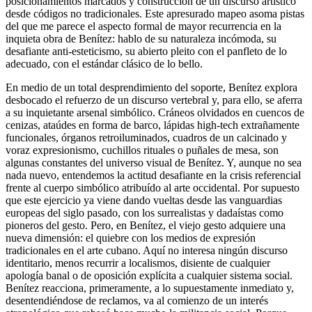
posicionamientos marcados y construcción de un discurso artístico
desde códigos no tradicionales. Este apresurado mapeo asoma pistas
del que me parece el aspecto formal de mayor recurrencia en la
inquieta obra de Benítez: hablo de su naturaleza incómoda, su
desafiante anti-esteticismo, su abierto pleito con el panfleto de lo
adecuado, con el estándar clásico de lo bello.
En medio de un total desprendimiento del soporte, Benítez explora
desbocado el refuerzo de un discurso vertebral y, para ello, se aferra
a su inquietante arsenal simbólico. Cráneos olvidados en cuencos de
cenizas, ataúdes en forma de barco, lápidas high-tech extrañamente
funcionales, órganos retroiluminados, cuadros de un calcinado y
voraz expresionismo, cuchillos rituales o puñales de mesa, son
algunas constantes del universo visual de Benítez. Y, aunque no sea
nada nuevo, entendemos la actitud desafiante en la crisis referencial
frente al cuerpo simbólico atribuído al arte occidental. Por supuesto
que este ejercicio ya viene dando vueltas desde las vanguardias
europeas del siglo pasado, con los surrealistas y dadaístas como
pioneros del gesto. Pero, en Benítez, el viejo gesto adquiere una
nueva dimensión: el quiebre con los medios de expresión
tradicionales en el arte cubano. Aquí no interesa ningún discurso
identitario, menos recurrir a localismos, disiente de cualquier
apología banal o de oposición explícita a cualquier sistema social.
Benítez reacciona, primeramente, a lo supuestamente inmediato y,
desentendiéndose de reclamos, va al comienzo de un interés