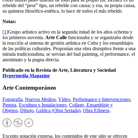
rebelde del “peor” tipo, un rebelde con causa; y esa, su propia causa,
su quimera filosófico-estética, lo hace de todos el más rebelde.
Notas:
[1]
Grupo artístico activo en la segunda mitad de los años ochenta y
los primeros noventa.
Arte Calle
funcionaba y se organizaba desde
la reacción al sistema de gestión artística en Cuba y los ensamblajes
de las políticas culturales. Proponían una obra disruptiva frente a una
mirada tradicionalista, se servían del bad painting, el performance, el
anonimato y la pugna directa.
Publicado en la Revista de Arte, Literatura y Sociedad
Hypermedia Magazine
Arte Contemporáneo
Fotografía
,
Nuevos Medios
,
Vídeo
,
Performance e Intervenciones
,
Pintura
,
Escultura e Instalaciones
,
Collage, Ensamblaje y
Objetos
,
Dibujo
,
Gráfica (Obra Seriada)
,
Obra Efímera
.
Excepto notación expresa, los contenidos de este sitio se ofrecen