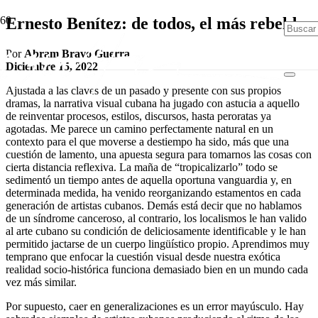
Ernesto Benítez: de todos, el más rebelde
Por
Abram Bravo Guerra
Diciembre 15, 2022
Ajustada a las claves de un pasado y presente con sus propios
dramas, la narrativa visual cubana ha jugado con astucia a aquello
de reinventar procesos, estilos, discursos, hasta peroratas ya
agotadas. Me parece un camino perfectamente natural en un
contexto para el que moverse a destiempo ha sido, más que una
cuestión de lamento, una apuesta segura para tomarnos las cosas con
cierta distancia reflexiva. La maña de “tropicalizarlo” todo se
sedimentó un tiempo antes de aquella oportuna vanguardia y, en
determinada medida, ha venido reorganizando estamentos en cada
generación de artistas cubanos. Demás está decir que no hablamos
de un síndrome canceroso, al contrario, los localismos le han valido
al arte cubano su condición de deliciosamente identificable y le han
permitido jactarse de un cuerpo lingüístico propio. Aprendimos muy
temprano que enfocar la cuestión visual desde nuestra exótica
realidad socio-histórica funciona demasiado bien en un mundo cada
vez más similar.
Por supuesto, caer en generalizaciones es un error mayúsculo. Hay