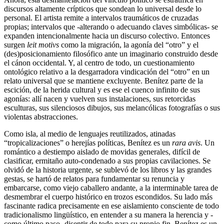
discursos altamente crípticos que sondean lo universal desde lo
personal. El artista remite a intervalos traumáticos de cruzadas
propias; intervalos que -alterando o adecuando claves simbólicas- se
expanden intencionalmente hacia un discurso colectivo. Entonces
surgen
leit motivs
como la migración, la agonía del “otro” y el
(des)posicionamiento filosófico ante un imaginario construido desde
el cánon occidental. Y, al centro de todo, un cuestionamiento
ontológico relativo a la desgarradora vindicación del “otro” en un
relato universal que se mantiene excluyente. Benítez parte de la
escición, de la herida cultural y es ese el cuenco infinito de sus
agonías: allí nacen y vuelven sus instalaciones, sus retorcidas
esculturas, sus silenciosos dibujos, sus melancólicas fotografías o sus
violentas abstracciones.
Como isla, al medio de lenguajes reutilizados, atinadas
“tropicalizaciones” o herejías políticas, Benítez es un
rara avis
. Un
romántico a destiempo aislado de movidas generales, difícil de
clasificar, ermitaño auto-condenado a sus propias cavilaciones. Se
olvidó de la historia urgente, se sublevó de los libros y las grandes
gestas, se hartó de relatos para fundamentar su renuncia y
embarcarse, como viejo caballero andante, a la interminable tarea de
desmembrar el cuerpo histórico en trozos escondidos. Su lado más
fascinante radica precisamente en ese aislamiento consciente de todo
tradicionalismo lingüístico, en entender a su manera la herencia y -
como último paso- disentir de todo para su propio fin. Benítez es un