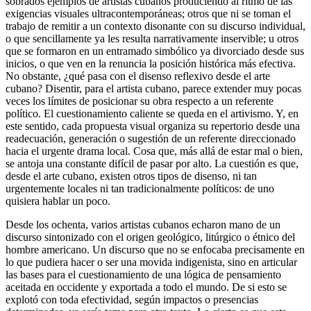
sobrados ejemplos de artistas cubanos produciendo al ritmo de las
exigencias visuales ultracontemporáneas; otros que ni se toman el
trabajo de remitir a un contexto disonante con su discurso individual,
o que sencillamente ya les resulta narrativamente inservible; u otros
que se formaron en un entramado simbólico ya divorciado desde sus
inicios, o que ven en la renuncia la posición histórica más efectiva.
No obstante, ¿qué pasa con el disenso reflexivo desde el arte
cubano? Disentir, para el artista cubano, parece extender muy pocas
veces los límites de posicionar su obra respecto a un referente
político. El cuestionamiento caliente se queda en el artivismo. Y, en
este sentido, cada propuesta visual organiza su repertorio desde una
readecuación, generación o sugestión de un referente direccionado
hacia el urgente drama local. Cosa que, más allá de estar mal o bien,
se antoja una constante difícil de pasar por alto. La cuestión es que,
desde el arte cubano, existen otros tipos de disenso, ni tan
urgentemente locales ni tan tradicionalmente políticos: de uno
quisiera hablar un poco.
Desde los ochenta, varios artistas cubanos echaron mano de un
discurso sintonizado con el origen geológico, litúrgico o étnico del
hombre americano. Un discurso que no se enfocaba precisamente en
lo que pudiera hacer o ser una movida indigenista, sino en articular
las bases para el cuestionamiento de una lógica de pensamiento
aceitada en occidente y exportada a todo el mundo. De si esto se
explotó con toda efectividad, según impactos o presencias