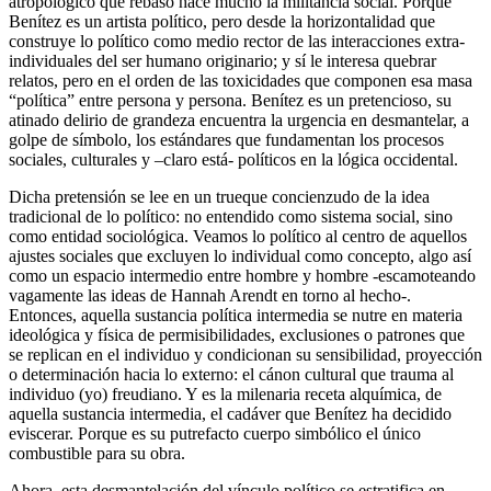
atropológico que rebasó hace mucho la militancia social. Porque
Benítez es un artista político, pero desde la horizontalidad que
construye lo político como medio rector de las interacciones extra-
individuales del ser humano originario; y sí le interesa quebrar
relatos, pero en el orden de las toxicidades que componen esa masa
“política” entre persona y persona. Benítez es un pretencioso, su
atinado delirio de grandeza encuentra la urgencia en desmantelar, a
golpe de símbolo, los estándares que fundamentan los procesos
sociales, culturales y –claro está- políticos en la lógica occidental.
Dicha pretensión se lee en un trueque concienzudo de la idea
tradicional de lo político: no entendido como sistema social, sino
como entidad sociológica. Veamos lo político al centro de aquellos
ajustes sociales que excluyen lo individual como concepto, algo así
como un espacio intermedio entre hombre y hombre -escamoteando
vagamente las ideas de Hannah Arendt en torno al hecho-.
Entonces, aquella sustancia política intermedia se nutre en materia
ideológica y física de permisibilidades, exclusiones o patrones que
se replican en el individuo y condicionan su sensibilidad, proyección
o determinación hacia lo externo: el cánon cultural que trauma al
individuo (yo) freudiano. Y es la milenaria receta alquímica, de
aquella sustancia intermedia, el cadáver que Benítez ha decidido
eviscerar. Porque es su putrefacto cuerpo simbólico el único
combustible para su obra.
Ahora, esta desmantelación del vínculo político se estratifica en