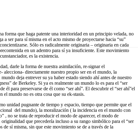
una forma que haga patente una interioridad en un principio velada, no
ega a ser para sí misma en el acto mismo de proyectarse hacia “su”
oncientizarse. Sólo es radicalmente originaria – originaria en cada
precontenida en un adentro para sí ya insuficiente. Este movimiento
unstanciador, es la existencia.
d, darle la forma de nuestra asimilación, re-signar el
- alecciona- directamente nuestro propio ser en el mundo, la
l mundo deja entrever su ya haber estado siendo ahí antes de nuestro
ness” de Berkeley. Si ya es realmente un mundo lo es para el “ser
e él para preservarse de él como “ser ahí”. El descubrir el “ser ahí”el
n el mundo no es otra cosa que su ek-stasis.
omo unidad pugnante de tiempo y espacio, tiempo que permite que el
acional del mundo), la moralización ( la incidencia en el mundo con
o” , no se trata de reproducir el modo de aparecer, el modo de
 originalidad que precedería incluso a su rango simbólico para el “ser
 de sí misma, sin que este movimiento se de a través de la