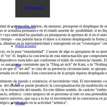
Performance
lidad de externación. Abrirse, ek-stasiarse, presupone el despliegue de 
Exposiciones
no se actualiza-permanece en el estado ausente de posibilidad- si no ll
n cuya onticidad ha quedado ya presupuesta la apertura de sí en el autoc
l tiempo – esta pulsión hacia el darse a sí mismo desplegando la forma 
a, dándose en la intersubjetividad y emergiendo en un “cronotopos” cinc
Publicaciones
io, en la pura “mundanidad”. Curarse de algo es apropiarse de su ipseida
l “en” él. Implica la conciencia de esta interactuación que compromete
 dispositivos esenciales que conforman el tejido de existencia/ mundo. E
es aun menos consistente que la “Ding an sich” de Kant, o la “Nothing
Bio
n que el “ser ahí” se cura de su presencia circunstaciante, se apropia d
ernada en el mundo. Esta consciencia de la propia riqueza desplegada e
metimiento de mundo y existencia: el movimiento vital. El movimiento c
CV
rse del mundo se puede producir: la conceptualización (la modelación r
o la re-formación del mundo. En este último sentido, de carácter “estétic
acio, artístico; como tampoco de re-presentar al ente en una pretendida
evo universo, que saca a la luz el movimiento de la consciencia en pos
égico privilegiado en la actividad “artística”.
Media