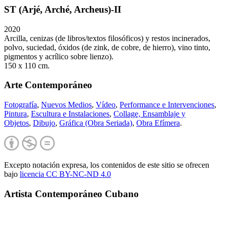
ST (Arjé, Arché, Archeus)-II
2020
Arcilla, cenizas (de libros/textos filosóficos) y restos incinerados,
polvo, suciedad, óxidos (de zink, de cobre, de hierro), vino tinto,
pigmentos y acrílico sobre lienzo).
150 x 110 cm.
Arte Contemporáneo
Fotografía
,
Nuevos Medios
,
Vídeo
,
Performance e Intervenciones
,
Pintura
,
Escultura e Instalaciones
,
Collage, Ensamblaje y
Objetos
,
Dibujo
,
Gráfica (Obra Seriada)
,
Obra Efímera
.
Excepto notación expresa, los contenidos de este sitio se ofrecen
bajo
licencia CC BY-NC-
ND 4.0
Artista Contemporáneo Cubano