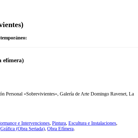
vientes)
ntemporáneo:
a efímera)
ión Personal «Sobrevivientes», Galería de Arte Domingo Ravenet, La
formance e Intervenciones
,
Pintura
,
Escultura e Instalaciones
,
,
Gráfica (Obra Seriada)
,
Obra Efímera
.