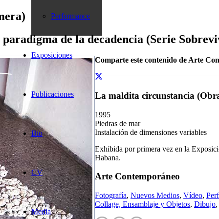
mera)
Performance
al paradigma de la decadencia (Serie Sobrevi
Exposiciones
Comparte este contenido de Arte Co
Publicaciones
La maldita circunstancia (Obr
1995
Piedras de mar
Instalación de dimensiones variables
Bio
Exhibida por primera vez en la Exposic
Habana.
CV
Arte Contemporáneo
Fotografía
,
Nuevos Medios
,
Vídeo
,
Per
Collage, Ensamblaje y Objetos
,
Dibujo
Media