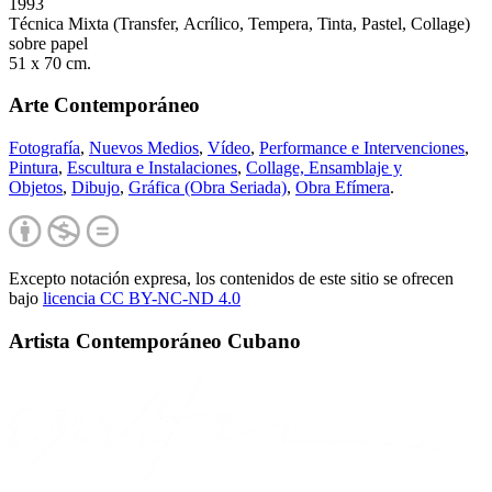
1993
Técnica Mixta (Transfer, Acrílico, Tempera, Tinta, Pastel, Collage)
sobre papel
51 x 70 cm.
Arte Contemporáneo
Fotografía
,
Nuevos Medios
,
Vídeo
,
Performance e Intervenciones
,
Pintura
,
Escultura e Instalaciones
,
Collage, Ensamblaje y
Objetos
,
Dibujo
,
Gráfica (Obra Seriada)
,
Obra Efímera
.
Excepto notación expresa, los contenidos de este sitio se ofrecen
bajo
licencia CC BY-NC-
ND 4.0
Artista Contemporáneo Cubano