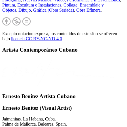
Pintura
,
Escultura e Instalaciones
,
Collage, Ensamblaje y
Objetos
,
Dibujo
,
Gráfica (Obra Seriada)
,
Obra Efímera
.
Excepto notación expresa, los contenidos de este sitio se ofrecen
bajo
licencia CC BY-NC-
ND 4.0
Artista Contemporáneo Cubano
Ernesto Benítez Artista Cubano
Ernesto Benítez (Visual Artist)
Jaimanitas. La Habana, Cuba.
Palma de Mallorca. Baleares, Spain.