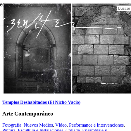
Templos Deshabitados (El Nicho Vacío)
Arte Contemporáneo
Fotografía
,
Nuevos Medios
,
Vídeo
,
Performance e Intervenciones
,
Pintura
,
Escultura e Instalaciones
,
Collage, Ensamblaje y