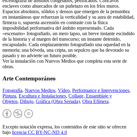
escenografía de abismos congelados, petrificados. Cóncavos
enclaves como ahuecados de un puñetazo en los fríos muros.
Espacios absolutos, sólidos y densos que emergen de la penumbra
en instantáneas que refuerzan la verticalidad y su aura de estabilidad,
firmeza o, supuesta ascensión en contraste con la física
imposibilidad performativa del ámbito representado. Cada
«escenario» fotografiado, un mero lapso, un breve instante escindido
de la historia y al margen del transcurso; un instante detenido,
encapsulado. Cada emplazamiento fotografiado una oquedad en la
memoria; una bóveda, una cripta, un sepulcro que ha devorado su
pasado y no advierte un futuro posible.
Ver la instalación con Nuevos Medios que completa esta serie de
obras.
Arte Contemporáneo
Fotografía
,
Nuevos Medios
,
Vídeo
,
Performance e Intervenciones
,
Pintura
,
Escultura e Instalaciones
,
Collage, Ensamblaje y
Objetos
,
Dibujo
,
Gráfica (Obra Seriada)
,
Obra Efímera
.
Excepto notación expresa, los contenidos de este sitio se ofrecen
bajo
licencia CC BY-NC-
ND 4.0