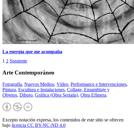
La energía que me acompaña
1
2
Siguiente
Arte Contemporáneo
Fotografía
,
Nuevos Medios
,
Vídeo
,
Performance e Intervenciones
,
Pintura
,
Escultura e Instalaciones
,
Collage, Ensamblaje y
Objetos
,
Dibujo
,
Gráfica (Obra Seriada)
,
Obra Efímera
.
Excepto notación expresa, los contenidos de este sitio se ofrecen
bajo
licencia CC BY-NC-
ND 4.0