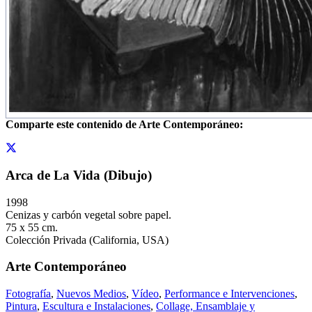
Comparte este contenido de Arte Contemporáneo:
Arca de La Vida (Dibujo)
1998
Cenizas y carbón vegetal sobre papel.
75 x 55 cm.
Colección Privada (California, USA)
Arte Contemporáneo
Fotografía
,
Nuevos Medios
,
Vídeo
,
Performance e Intervenciones
,
Pintura
,
Escultura e Instalaciones
,
Collage, Ensamblaje y