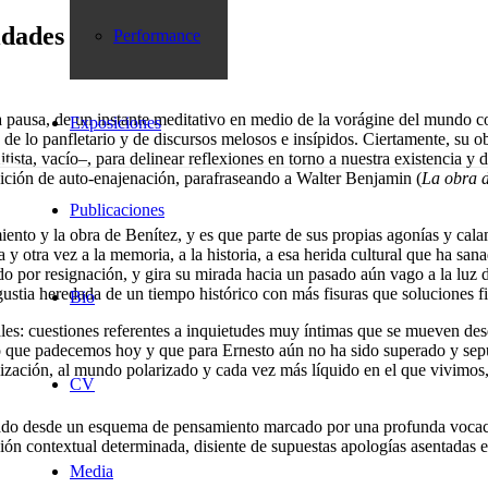
idades
Performance
a pausa, de un instante meditativo en medio de la vorágine del mundo 
Exposiciones
 de lo panfletario y de discursos melosos e insípidos. Ciertamente, su 
elitista, vacío–, para delinear reflexiones en torno a nuestra existencia y 
dición de auto-enajenación, parafraseando a Walter Benjamin (
La obra d
Publicaciones
miento y la obra de Benítez, y es que parte de sus propias agonías y cal
y otra vez a la memoria, a la historia, a esa herida cultural que ha sa
ido por resignación, y gira su mirada hacia un pasado aún vago a la luz
ngustia heredada de un tiempo histórico con más fisuras que soluciones fi
Bio
les: cuestiones referentes a inquietudes muy íntimas que se mueven des
o que padecemos hoy y que para Ernesto aún no ha sido superado y sepult
lización, al mundo polarizado y cada vez más líquido en el que vivimos
CV
do desde un esquema de pensamiento marcado por una profunda vocación 
ón contextual determinada, disiente de supuestas apologías asentadas en 
Media