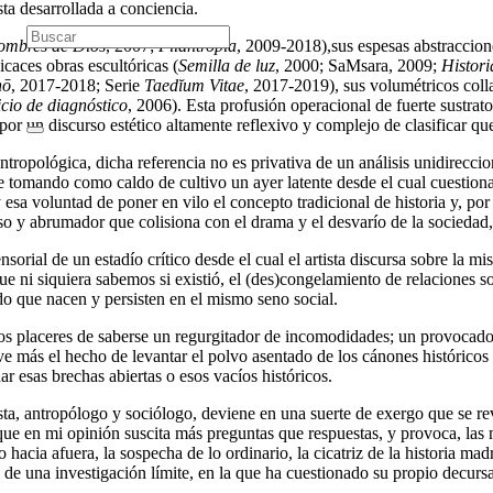
ta desarrollada a conciencia.
nombres de Dios
, 2007;
Filantropía
, 2009-2018),sus espesas abstraccion
icaces obras escultóricas (
Semilla de luz
, 2000; SaMsara, 2009;
Histor
nō
, 2017-2018; Serie
Taed
ĭ
um Vitae
, 2017-2019), sus volumétricos colla
icio de diagnóstico
, 2006). Esta profusión operacional de fuerte sustrato
or un discurso estético altamente reflexivo y complejo de clasificar qu
ntropológica, dicha referencia no es privativa de un análisis unidirecc
 tomando como caldo de cultivo un ayer latente desde el cual cuestionar
esa voluntad de poner en vilo el concepto tradicional de historia y, por 
so y abrumador que colisiona con el drama y el desvarío de la sociedad, c
orial de un estadío crítico desde el cual el artista discursa sobre la mis
 que ni siquiera sabemos si existió, el (des)congelamiento de relaciones 
o que nacen y persisten en el mismo seno social.
s placeres de saberse un regurgitador de incomodidades; un provocado
ueve más el hecho de levantar el polvo asentado de los cánones histórico
 esas brechas abiertas o esos vacíos históricos.
mista, antropólogo y sociólogo, deviene en una suerte de exergo que se r
que en mi opinión suscita más preguntas que respuestas, y provoca, las
 hacia afuera, la sospecha de lo ordinario, la cicatriz de la historia mad
 de una investigación límite, en la que ha cuestionado su propio decursar