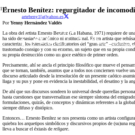
Ernesto Benítez: regurgitador de incomod
artebeny1[at]yahoo.es
Por
Yenny Hernández Valdés
La obra del artista Ernesto Benítez (La Habana, 1971) requiere de un
ha sido demasiado académico ni institucional. Es un artista que rehúsa
caracteriza, los intersticios clasificatorios del “gran arte” –exclusivo, 
trastornado consigo y con su entorno, un sujeto que en su propia con
su propia destrucción como un goce estético de primer orden.
Precisamente, ahí se ancla el principio filosófico que mueve el pensa
que se tornan, también, asuntos que a todos nos conciernen vuelve una 
discurso articulado desde la irresolución de un presente caótico asum
llaga y su pus y pone en evidencia la inestabilidad, el desatino y la a
De ahí que sus discursos sondeen lo universal desde querellas persona
hasta cuestiones que transversalizan ese siempre síntoma del emigrad
formulaciones, quizás, de conceptos y dinámicas referentes a la globa
siempre difuso y distópico.
Entonces… Ernesto Benítez se nos presenta como un artista configura
quiebra los arquetipos simbólicos y discursivos propios de (su)una regi
lleva a buscar el éxtasis de
religare
.