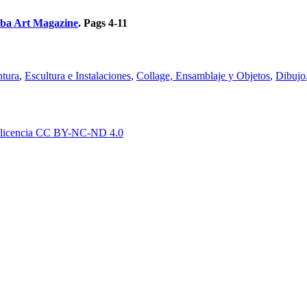
a Art Magazine
. Pags 4-11
ntura
,
Escultura e Instalaciones
,
Collage, Ensamblaje y Objetos
,
Dibujo
licencia CC BY-NC-
ND 4.0