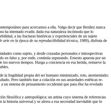
contemporáneo para acercarnos a ella. Valga decir que Benítez nunca
obra ha intentado evadir, dada esa naturaleza incómoda que lo
debilidad, a las fracturas históricas y experienciales de un sujeto
e arte en la época de su reproductibilidad técnica
, 1989), disfruta de
amidades como sujeto, y desde cruzadas personales e introspectivas
nado en falso y, por ende, continúa supurando. Ernesto apuesta por un
 de los nuevos tiempos. Hurga a conciencia en esa herida, remueve la
ables.
de la fragilidad propia del ser humano minimizado, roto, atormentado;
ado. Pero también trae a colación en sus ansiedades estéticas re-
, a un sistema de pensamiento occidental que para élse ha revelado
filosófica y antropológica; un artista cuyo sistema de referencias
la historia universal y se aferra a esa necesidad inevitable que lo