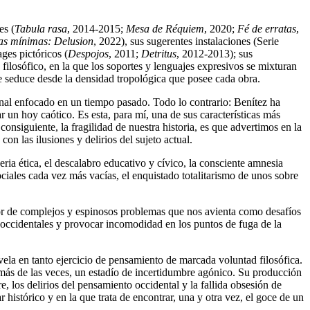
es (
Tabula rasa
, 2014-2015;
Mesa de Réquiem
, 2020;
Fé de erratas
,
ias mínimas: Delusion
, 2022), sus sugerentes instalaciones (Serie
ges pictóricos (
Despojos
, 2011;
Detritus
, 2012-2013); sus
 filosófico, en la que los soportes y lenguajes expresivos se mixturan
e seduce desde la densidad tropológica que posee cada obra.
ional enfocado en un tiempo pasado. Todo lo contrario: Benítez ha
 un hoy caótico. Es esta, para mí, una de sus características más
consiguiente, la fragilidad de nuestra historia, es que advertimos en la
on las ilusiones y delirios del sujeto actual.
eria ética, el descalabro educativo y cívico, la consciente amnesia
sociales cada vez más vacías, el enquistado totalitarismo de unos sobre
r de complejos y espinosos problemas que nos avienta como desafíos
s occidentales y provocar incomodidad en los puntos de fuga de la
evela en tanto ejercicio de pensamiento de marcada voluntad filosófica.
 más de las veces, un estadío de incertidumbre agónico. Su producción
re, los delirios del pensamiento occidental y la fallida obsesión de
 histórico y en la que trata de encontrar, una y otra vez, el goce de un