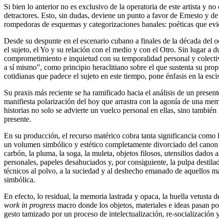
Si bien lo anterior no es exclusivo de la operatoria de este artista y n
detractores. Esto, sin dudas, deviene un punto a favor de Ernesto y de
rompedoras de esquemas y categorizaciones banales: poéticas que evide
Desde su despunte en el escenario cubano a finales de la década del o
el sujeto, el Yo y su relación con el medio y con el Otro. Sin lugar a
comprometimiento e inquietud con su temporalidad personal y colecti
a sí mismo”, como principio heraclitiano sobre el que sustenta su prop
cotidianas que padece el sujeto en este tiempo, pone énfasis en la esc
Su praxis más reciente se ha ramificado hacia el análisis de un presen
manifiesta polarización del hoy que arrastra con la agonía de una mem
historias no solo se advierte un vuelco personal en ellas, sino también
presente.
En su producción, el recurso matérico cobra tanta significancia como l
un volumen simbólico y estético completamente divorciado del canon c
carbón, la pluma, la soga, la muleta, objetos filosos, utensilios dados a
personales, papeles desahuciados y, por consiguiente, la pulpa destil
técnicos al polvo, a la suciedad y al deshecho emanado de aquellos m
simbólica.
En efecto, lo residual, la memoria lastrada y opaca, la huella vetust
work in progress
macro donde los objetos, materiales e ideas pasan po
gesto tamizado por un proceso de intelectualización, re-socialización 