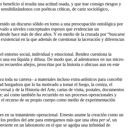
o beneficio sí resulta una actitud osada, y que trae consigo riesgos y
ensibilizándonos con poéticas críticas, de cariz sociológico,
tenido un discurso sólido en torno a una preocupación ontológica por
erivado a niveles conceptuales espesos que evidencian un
 desde hace más de diez años. Y en medio de la cruzada por “buscarse
existencial en la que además de cuestionar la laceración y diferencias
el entorno social, individual y emocional. Benítez cuestiona la
en una era líquida y difusa. De modo que, al adentrarnos en sus micro-
s recuerdos añejos, proscritas por la historia o ubicuas aun en este
 toda su carrera– a materiales incluso extra-artísticos para concebir
d hurgadora que lo ha motivado a tomar el fuego, la ceniza, el
iversal y de la Historia del Arte, cartas de visita, postales, documentos
te; así como también ha recurrido en sus procesos operacionales y
ia el recurso de su propio cuerpo como medio de experimentación
tes en su tratamiento operacional. Ernesto asume la creación como un
 los predios del arte para entregarnos más que una obra
per sé
, un
onvierte en un laboratorio en el que se agolpa una infinidad de