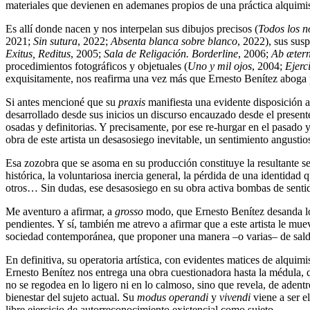
materiales que devienen en ademanes propios de una práctica alquimis
Es allí donde nacen y nos interpelan sus dibujos precisos (
Todos los 
2021;
Sin sutura
, 2022;
Absenta blanca sobre blanco
, 2022), sus susp
Exitus, Reditus
, 2005;
Sala de Religación. Borderline
, 2006;
Ab æter
procedimientos fotográficos y objetuales (
Uno y mil ojos
, 2004;
Ejerc
exquisitamente, nos reafirma una vez más que Ernesto Benítez aboga p
Si antes mencioné que su
praxis
manifiesta una evidente disposición a
desarrollado desde sus inicios un discurso encauzado desde el presente
osadas y definitorias. Y precisamente, por ese re-hurgar en el pasado y 
obra de este artista un desasosiego inevitable, un sentimiento angustio
Esa zozobra que se asoma en su producción constituye la resultante sens
histórica, la voluntariosa inercia general, la pérdida de una identidad
otros… Sin dudas, ese desasosiego en su obra activa bombas de sentid
Me aventuro a afirmar, a
grosso
modo, que Ernesto Benítez desanda lo
pendientes. Y sí, también me atrevo a afirmar que a este artista le m
sociedad contemporánea, que proponer una manera –o varias– de saldar
En definitiva, su operatoria artística, con evidentes matices de alqui
Ernesto Benítez nos entrega una obra cuestionadora hasta la médula, 
no se regodea en lo ligero ni en lo calmoso, sino que revela, de adentro
bienestar del sujeto actual. Su
modus operandi
y
vivendi
viene a ser el
libre ejercicio de autorreconocimiento existencial como sujeto.