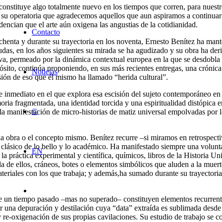
o constituye algo totalmente nuevo en los tiempos que corren, para nuestr
 su operatoria que agradecemos aquellos que aun aspiramos a continuar s
ncian que el arte aún oxigena las angustias de la cotidianidad.
Contacto
chenta y durante su trayectoria en los noventa, Ernesto Benítez ha man
 dudas, en los años siguientes su mirada se ha agudizado y su obra ha d
va, permeado por la dinámica contextual europea en la que se desdobla
ósito, continúa proponiendo, en sus más recientes entregas, una crónica 
Noticias
isión de eso que él mismo ha llamado “herida cultural”.
te inmediato en el que explora esa escisión del sujeto contemporáneo en 
oria fragmentada, una identidad torcida y una espiritualidad distópica 
©
 la manifestación de micro-historias de matiz universal empolvadas por lo
a obra o el concepto mismo. Benítez recurre –si miramos en retrospectiva
lásico de lo bello y lo académico. Ha manifestado siempre una volunta
EN
 la práctica experimental y científica, químicos, libros de la Historia Un
ada de ellos, cráneos, botes o elementos simbólicos que aluden a la muer
ateriales con los que trabaja; y además,ha sumado durante su trayector
a de un tiempo pasado –mas no superado– constituyen elementos recurren
r una depuración y destilación cuya “data” extraída es sublimada desde
y re-oxigenación de sus propias cavilaciones. Su estudio de trabajo se c