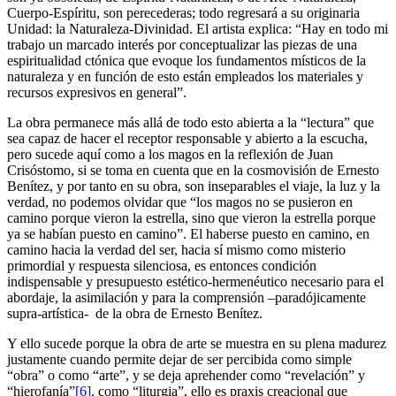
Cuerpo-Espíritu, son perecederas; todo regresará a su originaria
Unidad: la Naturaleza-Divinidad. El artista explica: “Hay en todo mi
trabajo un marcado interés por conceptualizar las piezas de una
espiritualidad ctónica que evoque los fundamentos místicos de la
naturaleza y en función de esto están empleados los materiales y
recursos expresivos en general”.
La obra permanece más allá de todo esto abierta a la “lectura” que
sea capaz de hacer el receptor responsable y abierto a la escucha,
pero sucede aquí como a los magos en la reflexión de Juan
Crisóstomo, si se toma en cuenta que en la cosmovisión de Ernesto
Benítez, y por tanto en su obra, son inseparables el viaje, la luz y la
verdad, no podemos olvidar que “los magos no se pusieron en
camino porque vieron la estrella, sino que vieron la estrella porque
ya se habían puesto en camino”. El haberse puesto en camino, en
camino hacia la verdad del ser, hacia sí mismo como misterio
primordial y respuesta silenciosa, es entonces condición
indispensable y presupuesto estético-hermenéutico necesario para el
abordaje, la asimilación y para la comprensión –paradójicamente
supra-artística- de la obra de Ernesto Benítez.
Y ello sucede porque la obra de arte se muestra en su plena madurez
justamente cuando permite dejar de ser percibida como simple
“obra” o como “arte”, y se deja aprehender como “revelación” y
“hierofanía”
[6]
, como “liturgia”, ello es praxis creacional que