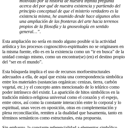
motivado por la historia de nuestra infinita pregunta
acerca del por qué de nuestra existencia y partiendo del
principio conceptual de que el misterio verdadero es la
existencia misma, he asumido desde hace algunos años
una ampliación de las fronteras del arte hacia terrenos
propios de la filosofía y la gnoseología en sentido
general…”.
Esta ampliación no sería en modo alguno posible si la actividad
artística y los procesos cognoscitivo-espirituales no se originasen en
la misma fuente, ello es en la existencia como un “ir en busca” de la
unidad consigo mismo, como un encontrar(se) (en) el destino propio
del “ser en el mundo”.
Esta búsqueda implica el uso de recursos morfoestructurales
adecuados a ella, de aquí que exista una correspondencia simbólica
entre los materiales (sustancias orgánicas: cenizas, tierra, carbón
vegetal, etc.) y el concepto antes mencionado de lo telúrico como
poder intrínseco del existir. La aparición de hitos simbólicos en la
tradición místico-religiosa universal como el corazón y el espejo,
entre otros, así como la constante interacción entre lo corporal y lo
espiritual, unas veces en oposición, otras en complementación y
plena reconciliación, remiten a la dualidad que basamenta, tanto en
términos semánticos como estructurales, esta propuesta.
Sin embargo, la constante referencialidad a elementos simbólico-