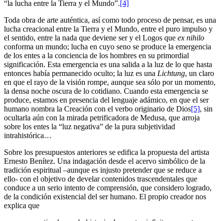
“la lucha entre la Tierra y el Mundo”.
[4]
Toda obra de arte auténtica, así como todo proceso de pensar, es una
lucha creacional entre la Tierra y el Mundo, entre el puro impulso y
el sentido, entre la nada que deviene ser y el Logos que
ex nihilo
conforma un mundo; lucha en cuyo seno se produce la emergencia
de los entes a la conciencia de los hombres en su primordial
significación. Esta emergencia es una salida a la luz de lo que hasta
entonces había permanecido oculto; la luz es una
Lichtung
, un claro
en que el rayo de la visión rompe, aunque sea sólo por un momento,
la densa noche oscura de lo cotidiano. Cuando esta emergencia se
produce, estamos en presencia del lenguaje adámico, en que el ser
humano nombra la Creación con el verbo originario de Dios
[5]
, sin
ocultarla aún con la mirada petrificadora de Medusa, que arroja
sobre los entes la “luz negativa” de la pura subjetividad
intrahistórica…
Sobre los presupuestos anteriores se edifica la propuesta del artista
Ernesto Benítez. Una indagación desde el acervo simbólico de la
tradición espiritual –aunque es injusto pretender que se reduce a
ello- con el objetivo de develar contenidos trascendentales que
conduce a un serio intento de comprensión, que considero logrado,
de la condición existencial del ser humano. El propio creador nos
explica que