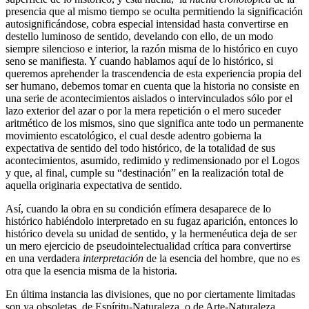
presencia que al mismo tiempo se oculta permitiendo la significación
autosignificándose, cobra especial intensidad hasta convertirse en
destello luminoso de sentido, develando con ello, de un modo
siempre silencioso e interior, la razón misma de lo histórico en cuyo
seno se manifiesta. Y cuando hablamos aquí de lo histórico, si
queremos aprehender la trascendencia de esta experiencia propia del
ser humano, debemos tomar en cuenta que la historia no consiste en
una serie de acontecimientos aislados o intervinculados sólo por el
lazo exterior del azar o por la mera repetición o el mero suceder
aritmético de los mismos, sino que significa ante todo un permanente
movimiento escatológico, el cual desde adentro gobierna la
expectativa de sentido del todo histórico, de la totalidad de sus
acontecimientos, asumido, redimido y redimensionado por el Logos
y que, al final, cumple su “destinación” en la realización total de
aquella originaria expectativa de sentido.
Así, cuando la obra en su condición efímera desaparece de lo
histórico habiéndolo interpretado en su fugaz aparición, entonces lo
histórico devela su unidad de sentido, y la hermenéutica deja de ser
un mero ejercicio de pseudointelectualidad crítica para convertirse
en una verdadera
interpretación
de la esencia del hombre, que no es
otra que la esencia misma de la historia.
En última instancia las divisiones, que no por ciertamente limitadas
son ya obsoletas, de Espíritu-Naturaleza, o de Arte-Naturaleza,