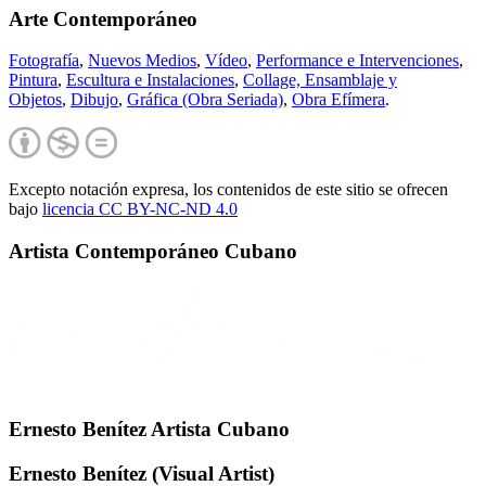
Arte Contemporáneo
Fotografía
,
Nuevos Medios
,
Vídeo
,
Performance e Intervenciones
,
Pintura
,
Escultura e Instalaciones
,
Collage, Ensamblaje y
Objetos
,
Dibujo
,
Gráfica (Obra Seriada)
,
Obra Efímera
.
Excepto notación expresa, los contenidos de este sitio se ofrecen
bajo
licencia CC BY-NC-
ND 4.0
Artista Contemporáneo Cubano
Ernesto Benítez Artista Cubano
Ernesto Benítez (Visual Artist)