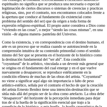
espirituales no significa que se produzca una necesaria o especial
legitimación de ciertos discursos o sistemas de creencias y practicas
religiosas, sino, por el contrario, nos encontramos colocados frente a
la apertura que conduce al fundamento (lo existencial como
problema del sentido del ser) que da origen a toda forma de
expresión religioso-espiritual. El propio autor considera a Dios como
“viviendo en las cosas”, o mejor “siendo las cosas mismas”, en una
visión –de alguna manera- panteísta del Universo.
Como la existencia, y en correspondencia con el destino humano, el
arte es un proceso que se realiza cuando se autotrasciende en la
comprensión intuitiva de su contenido primordial como el sentido
mismo del Ser que se presenta en el horizonte de lo histórico como
la destinación fundamental del “ser ahí”. Esta condición
“coyuntural” de lo artístico, vinculada a un devenir más general que
se origina en el fundamento del cual emerge y en el que vuelve
nuevamente a desaparecer, se reproduce estéticamente en la
condición efímera de muchas de las obras del artista. “Coyuntural”
no viene a significar aquí algo sin importancia o falto de peso
artístico-estético, señala por el contrario el hecho de que la creación
del artista Ernesto Benítez tiene una intención-destinación que se
sitúa más allá del propio ser de la obra como artefacto. La obra debe
“desaparecer” del horizonte de la percepción inmediata para dejar
tras de sí la huella de la significación esencial que trajo a la
superficie de lo histórico, y esta huella, la
huella
cronotópica
de la