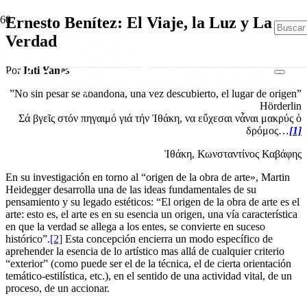
Ernesto Benítez: El Viaje, la Luz y La
Verdad
Por
Inti Yanes
”No sin pesar se abandona, una vez descubierto, el lugar de origen”
Hörderlin
Σά βγεῖς στόν πηγαιμό γιά τήν Ἰθάκη, να εὔχεσαι νἆναι μακρύς ὁ
δρόμος…
[1]
Ἰθάκη, Κωνσταντίνος Καβάφης
En su investigación en torno al “origen de la obra de arte», Martin
Heidegger desarrolla una de las ideas fundamentales de su
pensamiento y su legado estéticos: “El origen de la obra de arte es el
arte: esto es, el arte es en su esencia un origen, una vía característica
en que la verdad se allega a los entes, se convierte en suceso
histórico”.
[2]
Esta concepción encierra un modo específico de
aprehender la esencia de lo artístico mas allá de cualquier criterio
“exterior” (como puede ser el de la técnica, el de cierta orientación
temático-estilística, etc.), en el sentido de una actividad vital, de un
proceso, de un accionar.