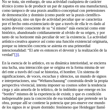
No se trata, sin embargo, de una actividad cualquiera de carácter
técnico (como la de producir un par de zapatos en una manufactura),
como tampoco de una praxis analítico-conceptual con pretensiones
de demostración y dominio (como puede ser la praxis científico-
tecnológica), sino un tipo de actividad peculiar que se caracteriza
por el hecho onto-existenciario de que a través de ella le es dado al
sujeto devenir consciente de su “sí mismo” más esencial como ente
histórico, abandonado cotidianamente al olvido de su origen, y por
tanto de su horizonte más peculiar de ser: la existencia. La actividad
artístico-creativa aparece así como una función existencial originaria,
porque su intención concreta se asienta en una primordial
intencionalidad: “El arte es entonces el devenir y la realización de la
verdad”
[3]
.
En la esencia de lo artístico, en su dinámica interioridad, se encierra
una lucha, una interacción que se origina en la forma misma de ser
del ente a través del cual se historiza, el hombre. Un sistema de
significaciones, de voces, escuchas y silencios, un mundo de signos
e interpretaciones, una “Weltanschauung” construida desde la propia
perspectiva vivencial, intenta imponer su cosmos sobre la tendencia
ciega y aún amorfa de lo telúrico, de lo indómito que emerge en los
“bordes” mismos de la experiencia de existir, y que es condición
indispensable para la concreción de esa totalidad que pretende ser la
obra, porque allí se contiene la potencia que pro-mueve ese mundo
de los signos
in se ipsum
dormido: fenómeno que Heidegger llamó