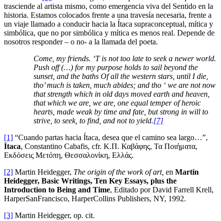
trasciende al artista mismo, como emergencia viva del Sentido en la
historia. Estamos colocados frente a una travesía necesaria, frente a
un viaje llamado a conducir hacia la Ítaca supraconceptual, mítica y
simbólica, que no por simbólica y mítica es menos real. Depende de
nosotros responder – o no- a la llamada del poeta.
Come, my friends. ‘T is not too late to seek a newer world.
Push off (…) for my purpose holds to sail beyond the
sunset, and the baths Of all the western stars, until I die,
tho’ much is taken, much abides; and tho ‘ we are not now
that strength which in old days moved earth and heaven,
that which we are, we are, one equal temper of heroic
hearts, made weak by time and fate, but strong in will to
strive, to seek, to find, and not to yield.
[7]
[1]
“Cuando partas hacia Ítaca, desea que el camino sea largo…”,
Ítaca
, Constantino Cabafis, cfr. Κ.Π. Καβάφης, Τα Ποιήματα,
Εκδόσεις Μετόπη, Θεσσαλονίκη, Ελλάς.
[2]
Martin Heidegger,
The origin of the work of art,
en
Martin
Heidegger, Basic Writings, Ten Key Essays, plus the
Introduction to Being and Time
, Editado por David Farrell Krell,
HarperSanFrancisco, HarperCollins Publishers, NY, 1992.
[3]
Martin Heidegger, op. cit.