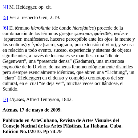
[4]
M. Heidegger, op. cit.
[5]
Ver al respecto Gen, 2-19.
[6]
El término
hierofanía
(de donde
hierofánico
) procede de la
combinación de los términos griegos
φαίνομαι
,
φαίνεσθε
,
φαίνειν
(aparecer, manifestarse, hacerse perceptible ante los ojos, la mente y
los sentidos) y
ἰερόν
(sacro, sagrado, por extensión divino), y se usa
en relación a todo evento, suceso, experiencia y sistema de objetos
significantes, a través de los cuales se manifiesta una “dichte
Gegenwart”, una “presencia densa” (Gadamer), una misteriosa
παρουσία
de lo Divino, de maneras fenomenológicamente disímiles
pero siempre esencialmente idénticas, que abren una “Lichtung”, un
“claro” (Heidegger) en el denso y complejo cronotopos del ser
cultural, en el cual “se deja ver”, muchas veces ocultándose, el
Sentido.
[7]
Ulysses
, Alfred Tennyson, 1842.
Atenas, 17 de mayo de 2009.
Publicado en ArteCubano, Revista de Artes Visuales del
Consejo Nacinal de las Artes Plásticas. La Habana, Cuba.
Edición No.1/2010. Pp 74-79