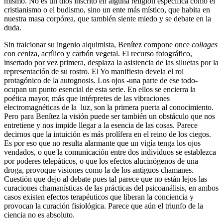
mismo. No es un dios inscrito en alguna religión específica como el
cristianismo o el budismo, sino un ente más místico, que habita en
nuestra masa corpórea, que también siente miedo y se debate en la
duda.
Sin traicionar su ingenio alquimista, Benítez compone once
collages
con ceniza, acrílico y carbón vegetal. El recurso fotográfico,
insertado por vez primera, desplaza la asistencia de las siluetas por la
representación de su rostro. El Yo manifiesto devela el rol
protagónico de la autognosis. Los ojos -una parte de ese todo-
ocupan un punto esencial de esta serie. En ellos se encierra la
poética mayor, más que intérpretes de las vibraciones
electromagnéticas de la luz, son la primera puerta al conocimiento.
Pero para Benítez la visión puede ser también un obstáculo que nos
entretiene y nos impide llegar a la esencia de las cosas. Parece
decirnos que la intuición es más prolífera en el reino de los ciegos.
Es por eso que no resulta alarmante que un vigía tenga los ojos
vendados, o que la comunicación entre dos individuos se establezca
por poderes telepáticos, o que los efectos alucinógenos de una
droga, provoque visiones como la de los antiguos chamanes.
Cuestión que dejo al debate pues tal parece que no están lejos las
curaciones chamanísticas de las prácticas del psicoanálisis, en ambos
casos existen efectos terapéuticos que liberan la conciencia y
provocan la curación fisiológica. Parece que aún el triunfo de la
ciencia no es absoluto.