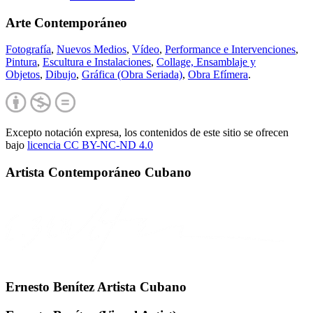
Arte Contemporáneo
Fotografía
,
Nuevos Medios
,
Vídeo
,
Performance e Intervenciones
,
Pintura
,
Escultura e Instalaciones
,
Collage, Ensamblaje y
Objetos
,
Dibujo
,
Gráfica (Obra Seriada)
,
Obra Efímera
.
Excepto notación expresa, los contenidos de este sitio se ofrecen
bajo
licencia CC BY-NC-
ND 4.0
Artista Contemporáneo Cubano
Ernesto Benítez Artista Cubano