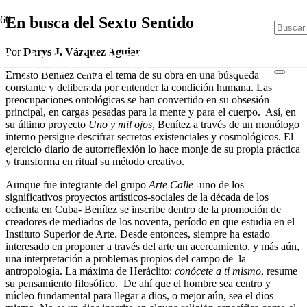
En busca del Sexto Sentido
Por
Darys J. Vázquez Aguiar
Ernesto Benítez centra el tema de su obra en una búsqueda
constante y deliberada por entender la condición humana. Las
preocupaciones ontológicas se han convertido en su obsesión
principal, en cargas pesadas para la mente y para el cuerpo. Así, en
su último proyecto
Uno y mil ojos
, Benítez a través de un monólogo
interno persigue descifrar secretos existenciales y cosmológicos. El
ejercicio diario de autorreflexión lo hace monje de su propia práctica
y transforma en ritual su método creativo.
Aunque fue integrante del grupo
Arte Calle
-uno de los
significativos proyectos artísticos-sociales de la década de los
ochenta en Cuba- Benítez se inscribe dentro de la promoción de
creadores de mediados de los noventa, período en que estudia en el
Instituto Superior de Arte. Desde entonces, siempre ha estado
interesado en proponer a través del arte un acercamiento, y más aún,
una interpretación a problemas propios del campo de la
antropología. La máxima de Heráclito:
conócete a ti mismo
, resume
su pensamiento filosófico. De ahí que el hombre sea centro y
núcleo fundamental para llegar a dios, o mejor aún, sea el dios