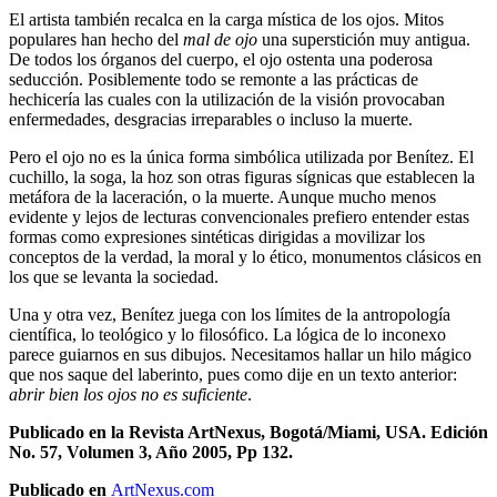
El artista también recalca en la carga mística de los ojos. Mitos
populares han hecho del
mal de ojo
una superstición muy antigua.
De todos los órganos del cuerpo, el ojo ostenta una poderosa
seducción. Posiblemente todo se remonte a las prácticas de
hechicería las cuales con la utilización de la visión provocaban
enfermedades, desgracias irreparables o incluso la muerte.
Pero el ojo no es la única forma simbólica utilizada por Benítez. El
cuchillo, la soga, la hoz son otras figuras sígnicas que establecen la
metáfora de la laceración, o la muerte. Aunque mucho menos
evidente y lejos de lecturas convencionales prefiero entender estas
formas como expresiones sintéticas dirigidas a movilizar los
conceptos de la verdad, la moral y lo ético, monumentos clásicos en
los que se levanta la sociedad.
Una y otra vez, Benítez juega con los límites de la antropología
científica, lo teológico y lo filosófico. La lógica de lo inconexo
parece guiarnos en sus dibujos. Necesitamos hallar un hilo mágico
que nos saque del laberinto, pues como dije en un texto anterior:
abrir bien los ojos no es suficiente
.
Publicado en la Revista ArtNexus, Bogotá/Miami, USA. Edición
No. 57, Volumen 3, Año 2005, Pp 132.
Publicado en
ArtNexus.com