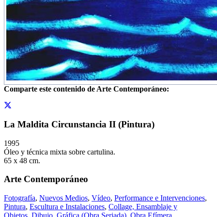
Comparte este contenido de Arte Contemporáneo:
La Maldita Circunstancia II (Pintura)
1995
Óleo y técnica mixta sobre cartulina.
65 x 48 cm.
Arte Contemporáneo
Fotografía
,
Nuevos Medios
,
Vídeo
,
Performance e Intervenciones
,
Pintura
,
Escultura e Instalaciones
,
Collage, Ensamblaje y
Objetos
,
Dibujo
,
Gráfica (Obra Seriada)
,
Obra Efímera
.