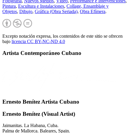
Fotografía
,
Nuevos Medios
,
Vídeo
,
Performance e Intervenciones
,
Pintura
,
Escultura e Instalaciones
,
Collage, Ensamblaje y
Objetos
,
Dibujo
,
Gráfica (Obra Seriada)
,
Obra Efímera
.
Excepto notación expresa, los contenidos de este sitio se ofrecen
bajo
licencia CC BY-NC-
ND 4.0
Artista Contemporáneo Cubano
Ernesto Benítez Artista Cubano
Ernesto Benítez (Visual Artist)
Jaimanitas. La Habana, Cuba.
Palma de Mallorca. Baleares, Spain.