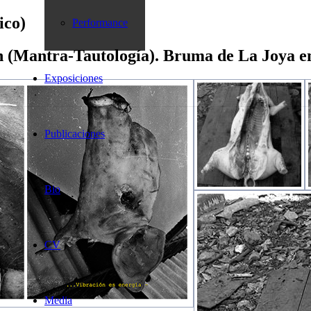
ico)
Performance
(Mantra-Tautología). Bruma de La Joya en
Exposiciones
Publicaciones
Bio
CV
Media