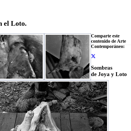
 el Loto.
Comparte este
contenido de Arte
Contemporáneo:
Sombras
de Joya y Loto