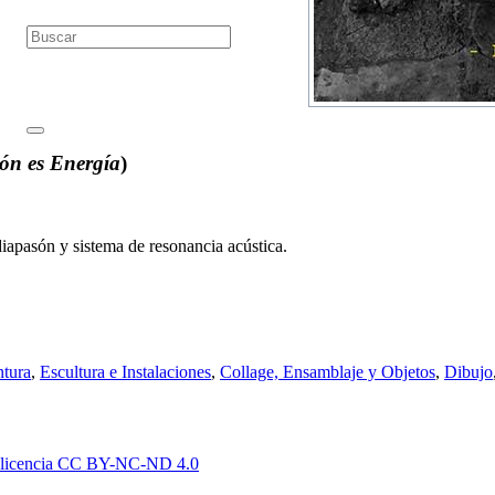
ión es Energía
)
iapasón y sistema de resonancia acústica.
ntura
,
Escultura e Instalaciones
,
Collage, Ensamblaje y Objetos
,
Dibujo
licencia CC BY-NC-
ND 4.0