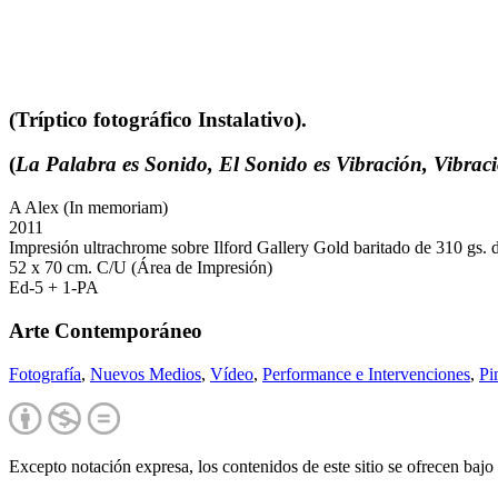
(Tríptico fotográfico Instalativo).
(
La Palabra es Sonido,
El Sonido es Vibración,
Vibrac
A Alex (In memoriam)
2011
Impresión ultrachrome sobre Ilford Gallery Gold baritado de 310 gs. d
52 x 70 cm. C/U (Área de Impresión)
Ed-5 + 1-PA
Arte Contemporáneo
Fotografía
,
Nuevos Medios
,
Vídeo
,
Performance e Intervenciones
,
Pi
Excepto notación expresa, los contenidos de este sitio se ofrecen bajo