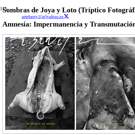
Sombras de Joya y Loto (Tríptico Fotográf
artebeny1[at]yahoo.es
Amnesia: Impermanencia y Transmutación 