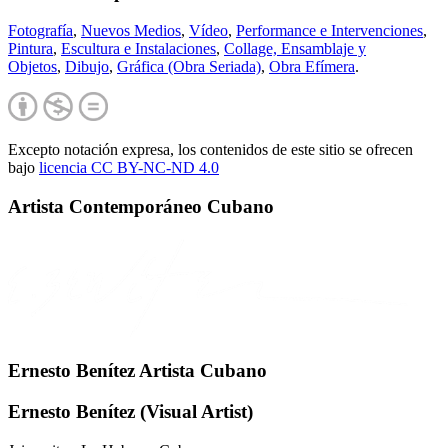
Fotografía
,
Nuevos Medios
,
Vídeo
,
Performance e Intervenciones
,
Pintura
,
Escultura e Instalaciones
,
Collage, Ensamblaje y
Objetos
,
Dibujo
,
Gráfica (Obra Seriada)
,
Obra Efímera
.
Excepto notación expresa, los contenidos de este sitio se ofrecen
bajo
licencia CC BY-NC-
ND 4.0
Artista Contemporáneo Cubano
Ernesto Benítez Artista Cubano
Ernesto Benítez (Visual Artist)