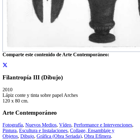
Comparte este contenido de Arte Contemporáneo:
Filantropía III (Dibujo)
2010
Lápiz conte y tinta sobre papel Arches
120 x 80 cm.
Arte Contemporáneo
Fotografía
,
Nuevos Medios
,
Vídeo
,
Performance e Intervenciones
,
Pintura
,
Escultura e Instalaciones
,
Collage, Ensamblaje y
Objetos
,
Dibujo
,
Gráfica (Obra Seriada)
,
Obra Efímera
.