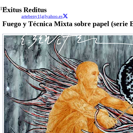
Exitus Reditus
artebeny1[at]yahoo.es
Fuego y Técnica Mixta sobre papel (serie 