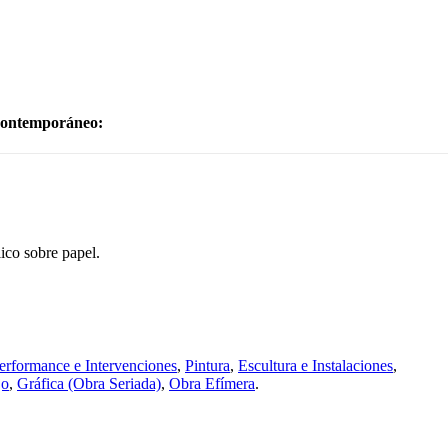
Contemporáneo:
lico sobre papel.
erformance e Intervenciones
,
Pintura
,
Escultura e Instalaciones
,
jo
,
Gráfica (Obra Seriada)
,
Obra Efímera
.