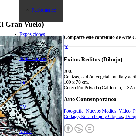
Performance
El Gran Vuelo)
Exposiciones
Comparte este contenido de Arte 
Publicaciones
Exitus Reditus (Dibujo)
2003
Cenizas, carbón vegetal, arcilla y acrí
100 x 70 cm.
Bio
Colección Privada (California, USA)
Arte Contemporáneo
CV
Fotografía
,
Nuevos Medios
,
Vídeo
,
P
Collage, Ensamblaje y Objetos
,
Dibu
Media