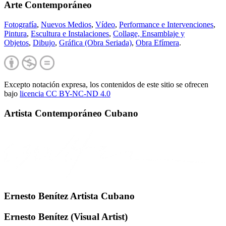
Arte Contemporáneo
Fotografía
,
Nuevos Medios
,
Vídeo
,
Performance e Intervenciones
,
Pintura
,
Escultura e Instalaciones
,
Collage, Ensamblaje y
Objetos
,
Dibujo
,
Gráfica (Obra Seriada)
,
Obra Efímera
.
Excepto notación expresa, los contenidos de este sitio se ofrecen
bajo
licencia CC BY-NC-
ND 4.0
Artista Contemporáneo Cubano
Ernesto Benítez Artista Cubano
Ernesto Benítez (Visual Artist)