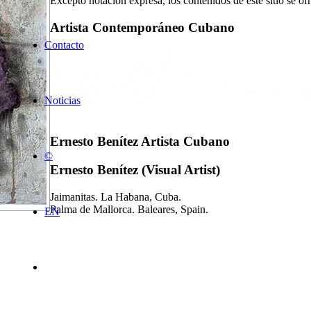
Excepto notación expresa, los contenidos de este sitio se o
Artista Contemporáneo Cubano
Contacto
Noticias
Ernesto Benítez Artista Cubano
©
Ernesto Benítez (Visual Artist)
Jaimanitas. La Habana, Cuba.
Palma de Mallorca. Baleares, Spain.
EN