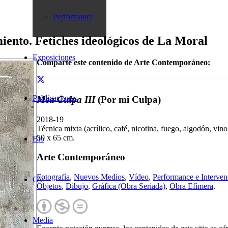
Performance
iento. Fetiches ideológicos de La Moral
Exposiciones
Comparte este contenido de Arte Contemporáneo:
Publicaciones
Mea Culpa III
(Por mi Culpa)
2018-19
Técnica mixta (acrílico, café, nicotina, fuego, algodón, vino 
50 x 65 cm.
Bio
Arte Contemporáneo
Fotografía
,
Nuevos Medios
,
Vídeo
,
Performance e Interven
CV
Objetos
,
Dibujo
,
Gráfica (Obra Seriada)
,
Obra Efímera
.
Media