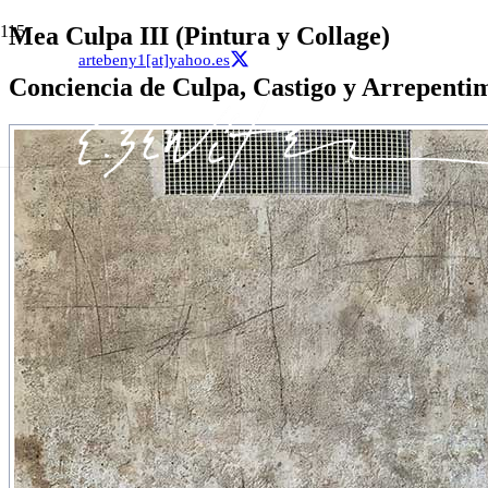
Mea Culpa III (Pintura y Collage)
artebeny1[at]yahoo.es
Conciencia de Culpa, Castigo y Arrepentim