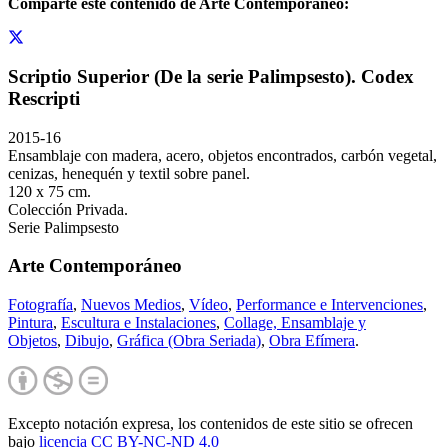
Comparte este contenido de Arte Contemporáneo:
Scriptio Superior (De la serie Palimpsesto). Codex
Rescripti
2015-16
Ensamblaje con madera, acero, objetos encontrados, carbón vegetal,
cenizas, henequén y textil sobre panel.
120 x 75 cm.
Colección Privada.
Serie Palimpsesto
Arte Contemporáneo
Fotografía
,
Nuevos Medios
,
Vídeo
,
Performance e Intervenciones
,
Pintura
,
Escultura e Instalaciones
,
Collage, Ensamblaje y
Objetos
,
Dibujo
,
Gráfica (Obra Seriada)
,
Obra Efímera
.
Excepto notación expresa, los contenidos de este sitio se ofrecen
bajo
licencia CC BY-NC-
ND 4.0