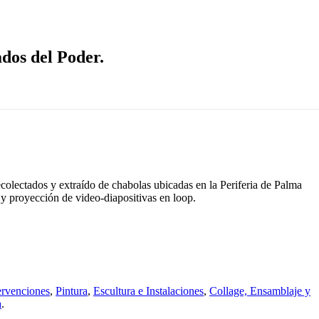
dos del Poder.
ecolectados y extraído de chabolas ubicadas en la Periferia de Palma
y proyección de video-diapositivas en loop.
ervenciones
,
Pintura
,
Escultura e Instalaciones
,
Collage, Ensamblaje y
a
.