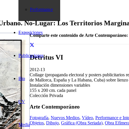
Performance
 Urbano. No-Lugar: Los Territorios Margina
Exposiciones
Comparte este contenido de Arte Contemporáneo:
Publicaciones
Detritus VI
2012-13
Collage (propaganda electoral y posters publicitarios r
Bio
de Mallorca, España y La Habana, Cuba) sobre lienzo 
Instalación dimensiones variables
155 x 200 cm. cada panel
Colección Privada
CV
Arte Contemporáneo
Fotografía
,
Nuevos Medios
,
Vídeo
,
Performance e Int
Objetos
,
Dibujo
,
Gráfica (Obra Seriada)
,
Obra Efímer
Media