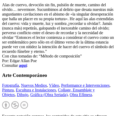
Alas de cuervo, devoción sin fin, pulsión de muerte, camino del
olvido… nevermore. Sucumbimos al delirio que desata nuestras más
angustiantes cavilaciones en el abismo de «la singular desesperación
que halla un placer en su propia tortura». He aquí las alas extendidas
del cuervo: vida y muerte, luz y sombra ¿recordar u olvidar?. Jamás
(nunca más) repetirás, galopando el inexorable camino del olvido;
perverso conflicto entre el deseo de recordar y la necesidad de
olvidar “Entonces el lector comienza a considerar el cuervo como un
ser emblemático pero sólo en el último verso de la última estancia
puede ver con nitidez la intención de hacer del cuervo el símbolo del
recuerdo fúnebre y eterno.”
Con citas tomadas de: “Método de composición”
Por: Edgar Allan Poe
Consultar
aquí
:
Arte Contemporáneo
Fotografía
,
Nuevos Medios
,
Vídeo
,
Performance e Intervenciones
,
Pintura
,
Escultura e Instalaciones
,
Collage, Ensamblaje y
Objetos
,
Dibujo
,
Gráfica (Obra Seriada)
,
Obra Efímera
.