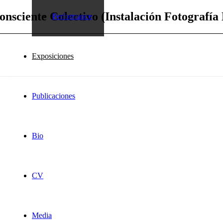
onsciente Colectivo (Instalación Fotografía 
Performance
Exposiciones
Publicaciones
Bio
CV
Media