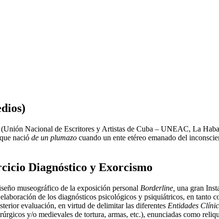
dios)
a (Unión Nacional de Escritores y Artistas de Cuba – UNEAC, La Haban
; que nació
de un plumazo
cuando un ente etéreo emanado del inconscient
ercicio Diagnóstico y Exorcismo
 diseño museográfico de la exposición personal
Borderline,
una gran Insta
 elaboración de los diagnósticos psicológicos y psiquiátricos, en tanto 
sterior evaluación, en virtud de delimitar las diferentes
Entidades Clíni
gicos y/o medievales de tortura, armas, etc.), enunciadas como reliquias