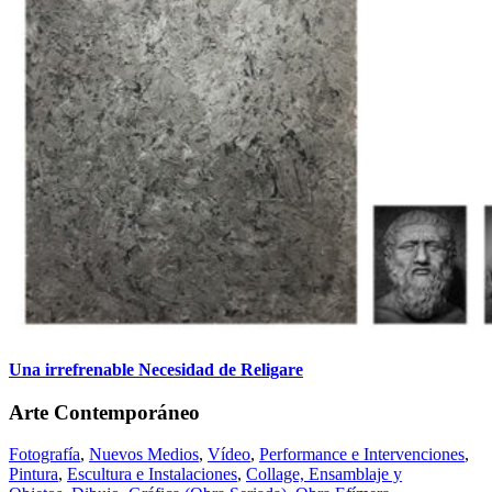
Una irrefrenable Necesidad de Religare
Arte Contemporáneo
Fotografía
,
Nuevos Medios
,
Vídeo
,
Performance e Intervenciones
,
Pintura
,
Escultura e Instalaciones
,
Collage, Ensamblaje y