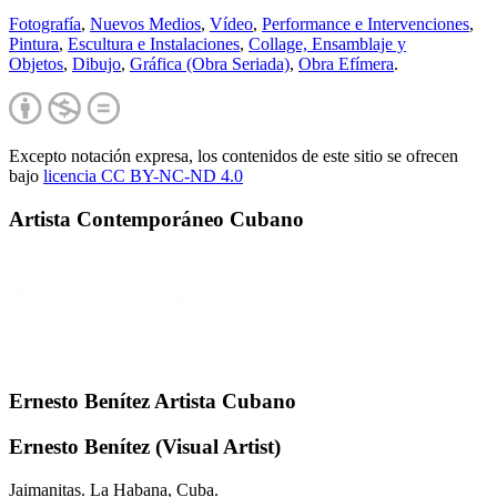
Fotografía
,
Nuevos Medios
,
Vídeo
,
Performance e Intervenciones
,
Pintura
,
Escultura e Instalaciones
,
Collage, Ensamblaje y
Objetos
,
Dibujo
,
Gráfica (Obra Seriada)
,
Obra Efímera
.
Excepto notación expresa, los contenidos de este sitio se ofrecen
bajo
licencia CC BY-NC-
ND 4.0
Artista Contemporáneo Cubano
Ernesto Benítez Artista Cubano
Ernesto Benítez (Visual Artist)
Jaimanitas. La Habana, Cuba.