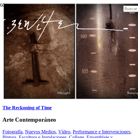
The Reckoning of Time
Arte Contemporáneo
Fotografía
,
Nuevos Medios
,
Vídeo
,
Performance e Intervenciones
,
Pintura
,
Escultura e Instalaciones
,
Collage, Ensamblaje y